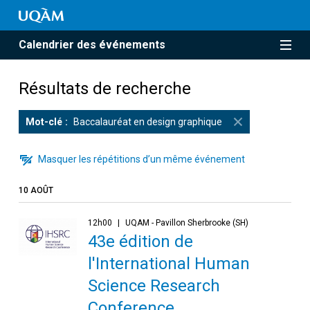
Calendrier des événements
Résultats de recherche
Mot-clé
Baccalauréat en design graphique
Masquer les répétitions d’un même événement
10 AOÛT
12h00
UQAM - Pavillon Sherbrooke (SH)
43e édition de
l'International Human
Science Research
Conference