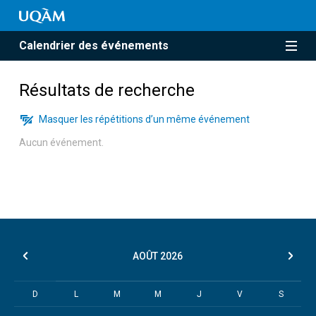
Calendrier des événements
Résultats de recherche
Masquer les répétitions d’un même événement
Aucun événement.
AOÛT
2026
D
L
M
M
J
V
S