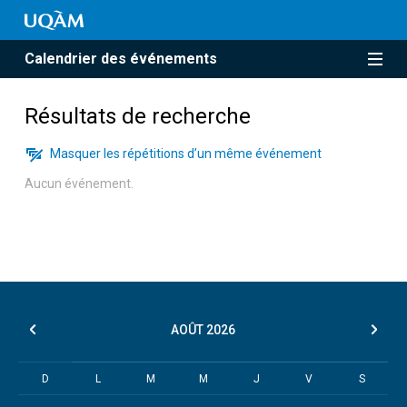
Calendrier des événements
Résultats de recherche
Masquer les répétitions d’un même événement
Aucun événement.
AOÛT
2026
D
L
M
M
J
V
S