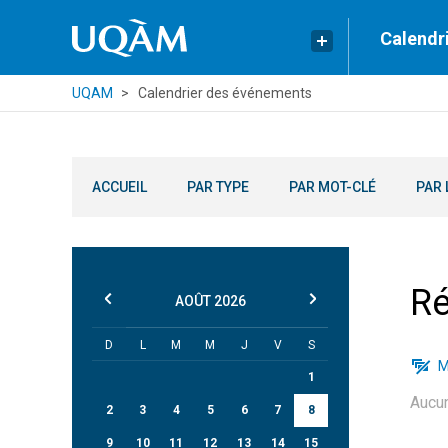
Calendr
UQAM
Calendrier des événements
ACCUEIL
PAR TYPE
PAR MOT-CLÉ
PAR 
Ré
AOÛT
2026
D
L
M
M
J
V
S
M
1
Aucu
2
3
4
5
6
7
8
9
10
11
12
13
14
15