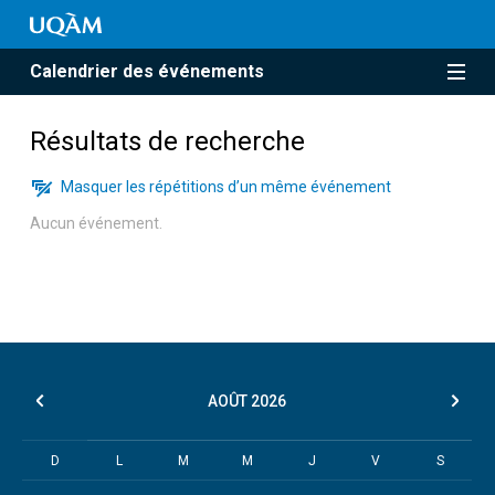
Calendrier des événements
Résultats de recherche
Masquer les répétitions d’un même événement
Aucun événement.
AOÛT
2026
D
L
M
M
J
V
S