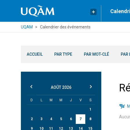
Calendr
UQAM
Calendrier des événements
ACCUEIL
PAR TYPE
PAR MOT-CLÉ
PAR 
Ré
AOÛT
2026
D
L
M
M
J
V
S
M
1
Aucu
2
3
4
5
6
7
8
9
10
11
12
13
14
15