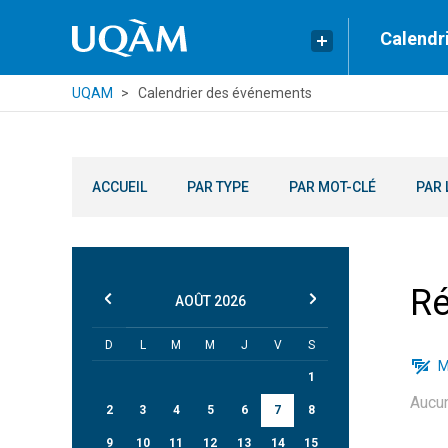
Calendr
UQAM
Calendrier des événements
ACCUEIL
PAR TYPE
PAR MOT-CLÉ
PAR 
Ré
AOÛT
2026
D
L
M
M
J
V
S
M
1
Aucu
2
3
4
5
6
7
8
9
10
11
12
13
14
15