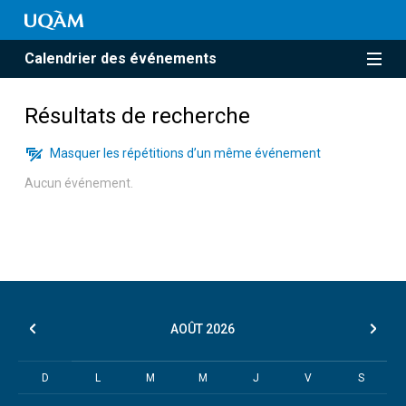
Calendrier des événements
Résultats de recherche
Masquer les répétitions d’un même événement
Aucun événement.
AOÛT
2026
D
L
M
M
J
V
S