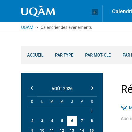
Calendr
UQAM
Calendrier des événements
ACCUEIL
PAR TYPE
PAR MOT-CLÉ
PAR 
Ré
AOÛT
2026
D
L
M
M
J
V
S
M
1
Aucu
2
3
4
5
6
7
8
9
10
11
12
13
14
15