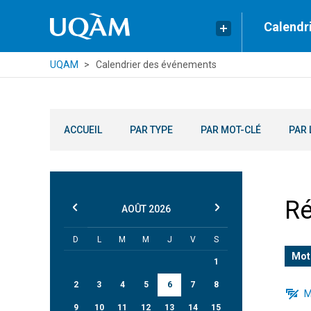
Calendr
UQAM
Calendrier des événements
ACCUEIL
PAR TYPE
PAR MOT-CLÉ
PAR 
Ré
AOÛT
2026
D
L
M
M
J
V
S
Mot
1
2
3
4
5
6
7
8
M
9
10
11
12
13
14
15