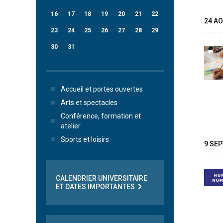
16
17
18
19
20
21
22
24 A
23
24
25
26
27
28
29
30
31
Accueil et portes ouvertes
Arts et spectacles
Conférence, formation et
atelier
Sports et loisirs
9 SE
CALENDRIER UNIVERSITAIRE
ET DATES IMPORTANTES