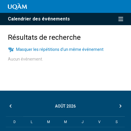
Calendrier des événements
Résultats de recherche
Masquer les répétitions d’un même événement
Aucun événement.
AOÛT
2026
D
L
M
M
J
V
S