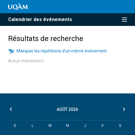
Calendrier des événements
Résultats de recherche
Masquer les répétitions d’un même événement
Aucun événement.
AOÛT
2026
D
L
M
M
J
V
S