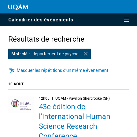
Calendrier des événements
Résultats de recherche
Mot-clé
département de psycho
Masquer les répétitions d’un même événement
10 AOÛT
12h00
UQAM - Pavillon Sherbrooke (SH)
43e édition de
l'International Human
Science Research
Conference