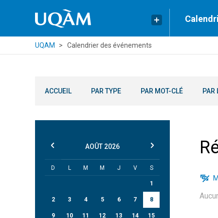
Calendr
UQAM
Calendrier des événements
ACCUEIL
PAR TYPE
PAR MOT-CLÉ
PAR 
Ré
AOÛT
2026
D
L
M
M
J
V
S
M
1
Aucu
2
3
4
5
6
7
8
9
10
11
12
13
14
15