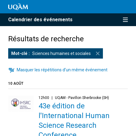
Calendrier des événements
Résultats de recherche
Mot-clé
Sciences humaines et sociales
Masquer les répétitions d’un même événement
10 AOÛT
12h00
UQAM - Pavillon Sherbrooke (SH)
43e édition de
l'International Human
Science Research
Conference