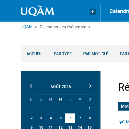
Calendr
UQAM
Calendrier des événements
ACCUEIL
PAR TYPE
PAR MOT-CLÉ
PAR 
Ré
AOÛT
2026
D
L
M
M
J
V
S
Mot
1
2
3
4
5
6
7
8
M
9
10
11
12
13
14
15