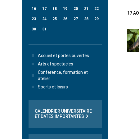
16
17
18
19
20
21
22
17 A
23
24
25
26
27
28
29
30
31
Accueil et portes ouvertes
Arts et spectacles
Conférence, formation et
atelier
Sports et loisirs
CALENDRIER UNIVERSITAIRE
ET DATES IMPORTANTES