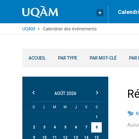
Calendr
UQAM
Calendrier des événements
ACCUEIL
PAR TYPE
PAR MOT-CLÉ
PAR 
Ré
AOÛT
2026
D
L
M
M
J
V
S
M
1
Aucu
2
3
4
5
6
7
8
9
10
11
12
13
14
15