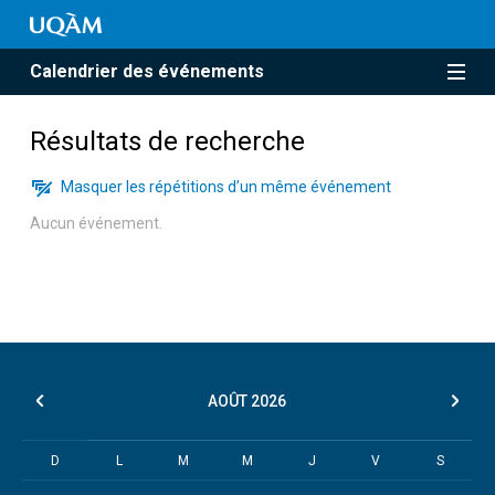
Calendrier des événements
Résultats de recherche
Masquer les répétitions d’un même événement
Aucun événement.
AOÛT
2026
D
L
M
M
J
V
S