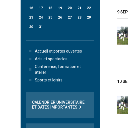
16
17
18
19
20
21
22
9 SE
23
24
25
26
27
28
29
30
31
Accueil et portes ouvertes
Arts et spectacles
Conférence, formation et
atelier
Sports et loisirs
10 S
CALENDRIER UNIVERSITAIRE
ET DATES IMPORTANTES