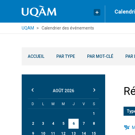
Calendr
UQAM
Calendrier des événements
ACCUEIL
PAR TYPE
PAR MOT-CLÉ
PAR 
Ré
AOÛT
2026
D
L
M
M
J
V
S
Typ
1
2
3
4
5
6
7
8
M
9
10
11
12
13
14
15