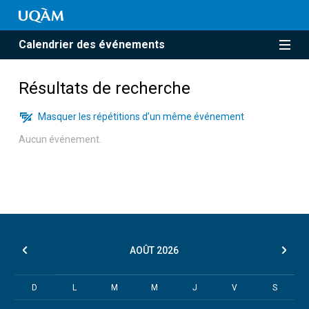
Calendrier des événements
Résultats de recherche
Masquer les répétitions d’un même événement
Aucun événement.
AOÛT
2026
D
L
M
M
J
V
S