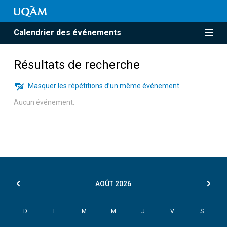
Calendrier des événements
Résultats de recherche
Masquer les répétitions d’un même événement
Aucun événement.
AOÛT
2026
D
L
M
M
J
V
S