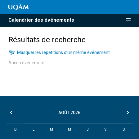
Calendrier des événements
Résultats de recherche
Masquer les répétitions d’un même événement
Aucun événement.
AOÛT
2026
D
L
M
M
J
V
S