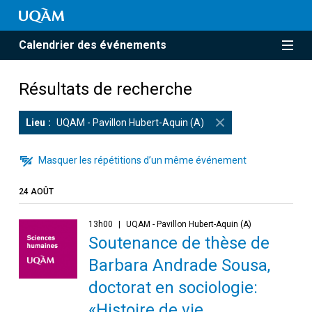
Calendrier des événements
Résultats de recherche
Lieu
UQAM - Pavillon Hubert-Aquin (A)
Masquer les répétitions d’un même événement
24 AOÛT
13h00
UQAM - Pavillon Hubert-Aquin (A)
Soutenance de thèse de
Barbara Andrade Sousa,
doctorat en sociologie:
«Histoire de vie