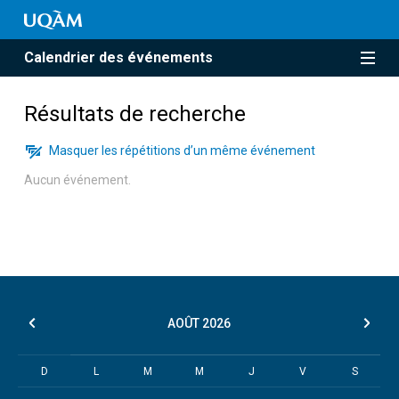
Calendrier des événements
Résultats de recherche
Masquer les répétitions d’un même événement
Aucun événement.
AOÛT
2026
D
L
M
M
J
V
S