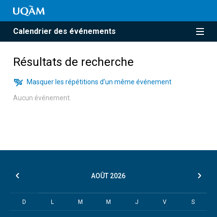
Calendrier des événements
Résultats de recherche
Masquer les répétitions d’un même événement
Aucun événement.
AOÛT
2026
D
L
M
M
J
V
S