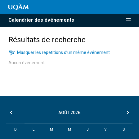
Calendrier des événements
Résultats de recherche
Masquer les répétitions d’un même événement
Aucun événement.
AOÛT
2026
D
L
M
M
J
V
S