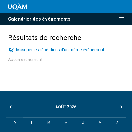
Calendrier des événements
Résultats de recherche
Masquer les répétitions d’un même événement
Aucun événement.
AOÛT
2026
D
L
M
M
J
V
S