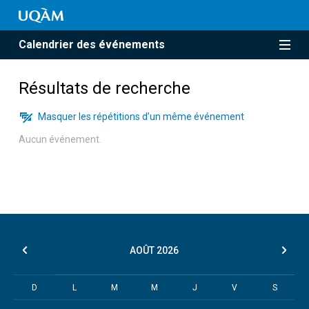
Calendrier des événements
Résultats de recherche
Masquer les répétitions d’un même événement
Aucun événement.
AOÛT
2026
D
L
M
M
J
V
S