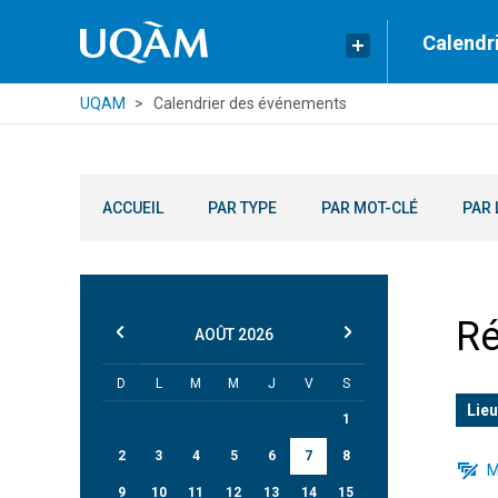
Calendr
UQAM
Calendrier des événements
ACCUEIL
PAR TYPE
PAR MOT-CLÉ
PAR 
Ré
AOÛT
2026
D
L
M
M
J
V
S
Lieu
1
2
3
4
5
6
7
8
M
9
10
11
12
13
14
15