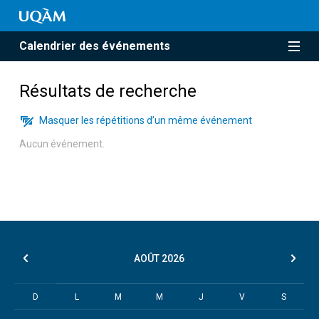
Calendrier des événements
Résultats de recherche
Masquer les répétitions d’un même événement
Aucun événement.
AOÛT
2026
D
L
M
M
J
V
S