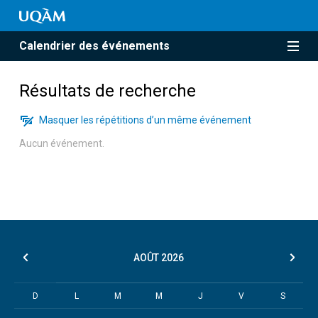
Calendrier des événements
Résultats de recherche
Masquer les répétitions d’un même événement
Aucun événement.
AOÛT
2026
D
L
M
M
J
V
S