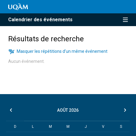
Calendrier des événements
Résultats de recherche
Masquer les répétitions d’un même événement
Aucun événement.
AOÛT
2026
D
L
M
M
J
V
S