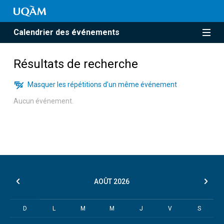
Calendrier des événements
Résultats de recherche
Masquer les répétitions d’un même événement
Aucun événement.
AOÛT
2026
D
L
M
M
J
V
S