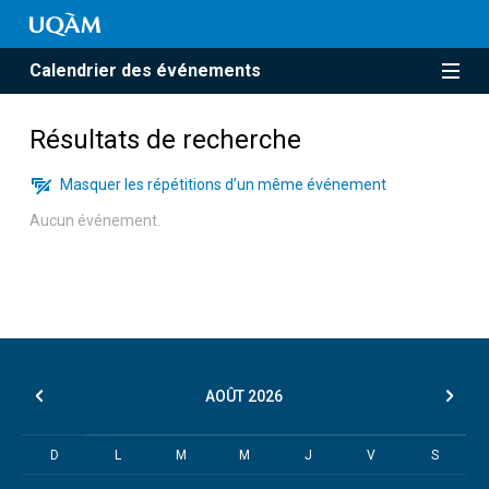
Calendrier des événements
Résultats de recherche
Masquer les répétitions d’un même événement
Aucun événement.
AOÛT
2026
D
L
M
M
J
V
S