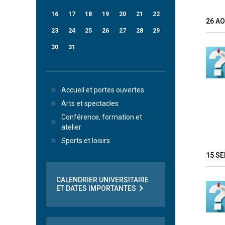
16
17
18
19
20
21
22
26 A
23
24
25
26
27
28
29
30
31
Accueil et portes ouvertes
Arts et spectacles
Conférence, formation et
atelier
Sports et loisirs
15 S
CALENDRIER UNIVERSITAIRE
ET DATES IMPORTANTES