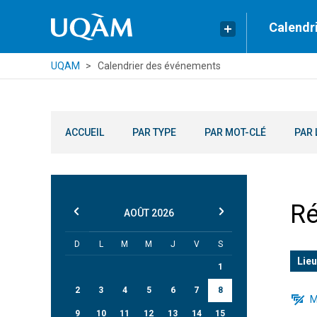
Calendr
UQAM
Calendrier des événements
ACCUEIL
PAR TYPE
PAR MOT-CLÉ
PAR 
Ré
AOÛT
2026
D
L
M
M
J
V
S
Lieu
1
2
3
4
5
6
7
8
M
9
10
11
12
13
14
15