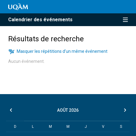
Calendrier des événements
Résultats de recherche
Masquer les répétitions d’un même événement
Aucun événement.
AOÛT
2026
D
L
M
M
J
V
S