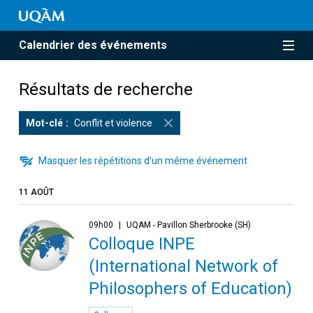
Calendrier des événements
Résultats de recherche
Mot-clé
Conflit et violence
Masquer les répétitions d’un même événement
11 AOÛT
09h00
UQAM - Pavillon Sherbrooke (SH)
Colloque INPE
(International Network of
Philosophers of Education)