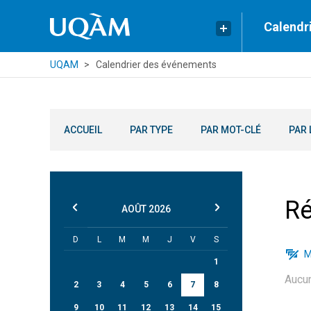
Calendr
UQAM
Calendrier des événements
ACCUEIL
PAR TYPE
PAR MOT-CLÉ
PAR 
Ré
AOÛT
2026
D
L
M
M
J
V
S
M
1
Aucu
2
3
4
5
6
7
8
9
10
11
12
13
14
15