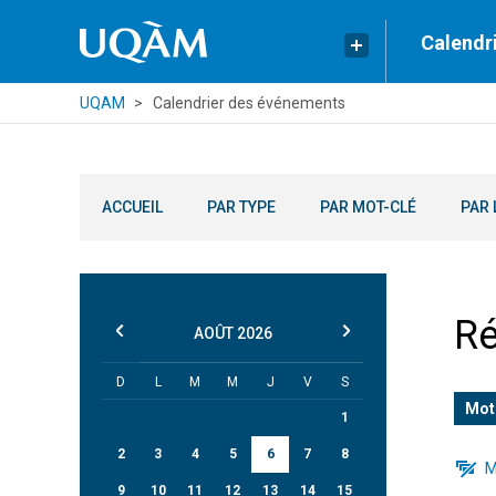
Calendr
UQAM
Calendrier des événements
ACCUEIL
PAR TYPE
PAR MOT-CLÉ
PAR 
Ré
AOÛT
2026
D
L
M
M
J
V
S
Mot
1
2
3
4
5
6
7
8
M
9
10
11
12
13
14
15