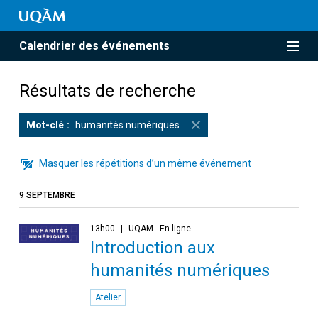
Calendrier des événements
Résultats de recherche
Mot-clé
humanités numériques
Masquer les répétitions d’un même événement
9 SEPTEMBRE
13h00
UQAM - En ligne
Introduction aux
humanités numériques
Atelier