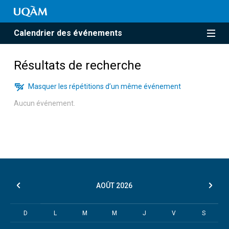
Calendrier des événements
Résultats de recherche
Masquer les répétitions d’un même événement
Aucun événement.
AOÛT
2026
D
L
M
M
J
V
S