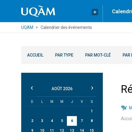
Calendr
UQAM
Calendrier des événements
ACCUEIL
PAR TYPE
PAR MOT-CLÉ
PAR 
Ré
AOÛT
2026
D
L
M
M
J
V
S
M
1
Aucu
2
3
4
5
6
7
8
9
10
11
12
13
14
15