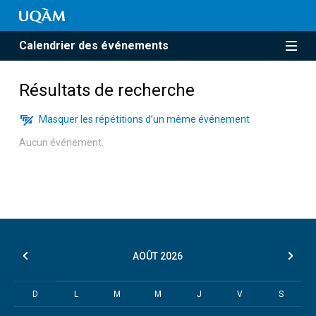
Calendrier des événements
Résultats de recherche
Masquer les répétitions d’un même événement
Aucun événement.
AOÛT
2026
D
L
M
M
J
V
S