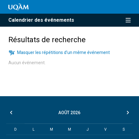
Calendrier des événements
Résultats de recherche
Masquer les répétitions d’un même événement
Aucun événement.
AOÛT
2026
D
L
M
M
J
V
S