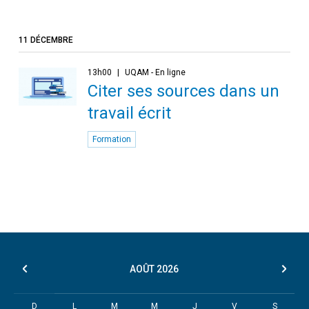
11 DÉCEMBRE
13h00
UQAM - En ligne
Citer ses sources dans un
travail écrit
Formation
AOÛT
2026
D
L
M
M
J
V
S