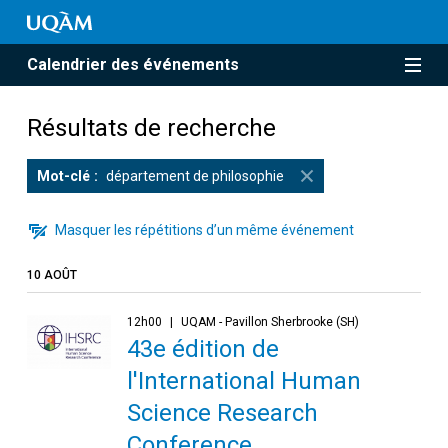
Calendrier des événements
Résultats de recherche
Mot-clé
département de philosophie
Masquer les répétitions d’un même événement
10 AOÛT
12h00
UQAM - Pavillon Sherbrooke (SH)
43e édition de
l'International Human
Science Research
Conference